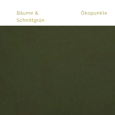
Bäume &
Ökopunkte
Schnittgrün