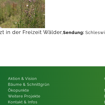
t in der Freizeit Wälder,
Sendung:
Schleswi
Aktion & Vision
Bäume & Schnittgrün
Ökopunkte
Weitere Projekte
Kontakt & Infos